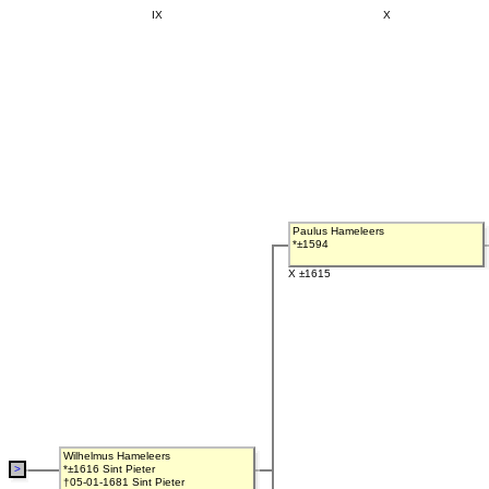
IX
X
Paulus Hameleers
*±1594
X ±1615
Wilhelmus Hameleers
>
*±1616 Sint Pieter
†05-01-1681 Sint Pieter