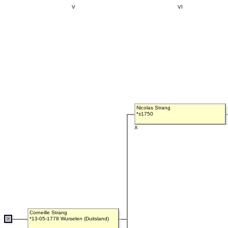
V
VI
Nicolas Strang
*±1750
X
Corneille Strang
>
*13-05-1778 Wurselen (Duitsland)