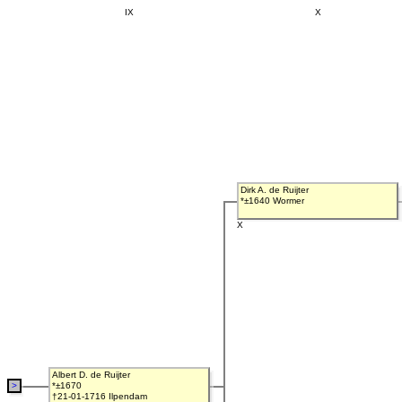
IX
X
Dirk A. de Ruijter
*±1640 Wormer
X
Albert D. de Ruijter
>
*±1670
†21-01-1716 Ilpendam