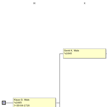
IX
X
Gerrit K. Wals
*±1640
Klaas G. Wals
>
*±1665
†<30-04-1716