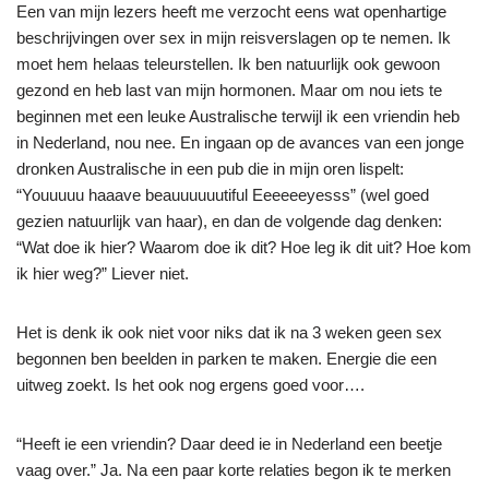
Een van mijn lezers heeft me verzocht eens wat openhartige
beschrijvingen over sex in mijn reisverslagen op te nemen. Ik
moet hem helaas teleurstellen. Ik ben natuurlijk ook gewoon
gezond en heb last van mijn hormonen. Maar om nou iets te
beginnen met een leuke Australische terwijl ik een vriendin heb
in Nederland, nou nee. En ingaan op de avances van een jonge
dronken Australische in een pub die in mijn oren lispelt:
“Youuuuu haaave beauuuuuutiful Eeeeeeyesss” (wel goed
gezien natuurlijk van haar), en dan de volgende dag denken:
“Wat doe ik hier? Waarom doe ik dit? Hoe leg ik dit uit? Hoe kom
ik hier weg?” Liever niet.
Het is denk ik ook niet voor niks dat ik na 3 weken geen sex
begonnen ben beelden in parken te maken. Energie die een
uitweg zoekt. Is het ook nog ergens goed voor….
“Heeft ie een vriendin? Daar deed ie in Nederland een beetje
vaag over.” Ja. Na een paar korte relaties begon ik te merken