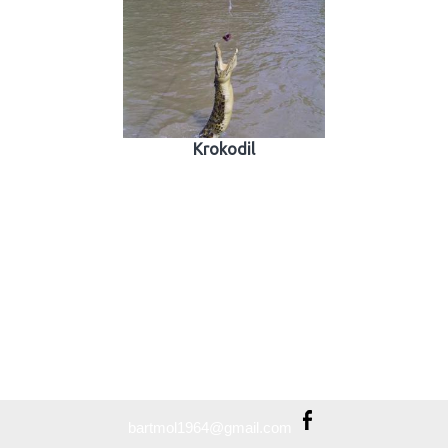
Krokodil
bartmol1964@gmail.com