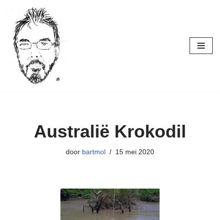
Ga
naar
de
inhoud
Australië Krokodil
door
bartmol
15 mei 2020