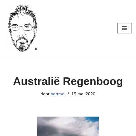
Ga
naar
de
inhoud
Australië Regenboog
door
bartmol
15 mei 2020